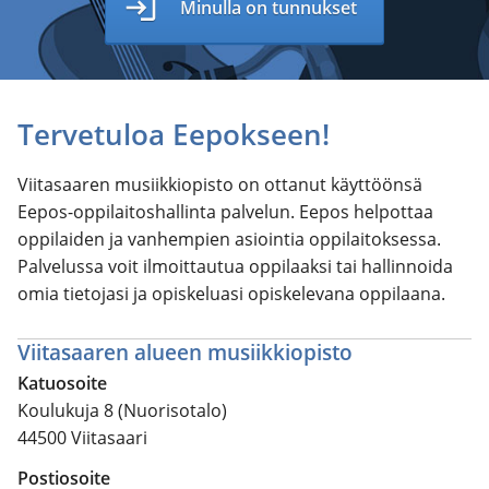
login
Minulla on tunnukset
Tervetuloa Eepokseen!
Viitasaaren musiikkiopisto on ottanut käyttöönsä
Eepos-oppilaitoshallinta palvelun. Eepos helpottaa
oppilaiden ja vanhempien asiointia oppilaitoksessa.
Palvelussa voit ilmoittautua oppilaaksi tai hallinnoida
omia tietojasi ja opiskeluasi opiskelevana oppilaana.
Viitasaaren alueen musiikkiopisto
Katuosoite
Koulukuja 8 (Nuorisotalo)
44500 Viitasaari
Postiosoite