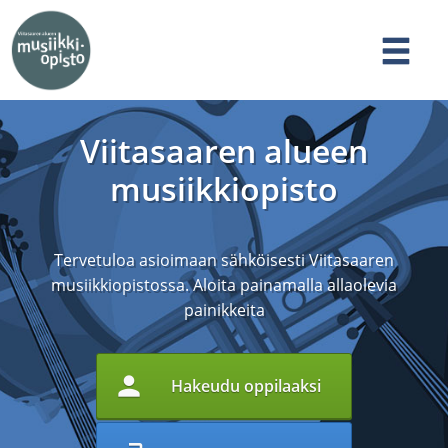
Viitasaaren alueen
musiikkiopisto
Tervetuloa asioimaan sähköisesti Viitasaaren
musiikkiopistossa. Aloita painamalla allaolevia
painikkeita
person
Hakeudu oppilaaksi